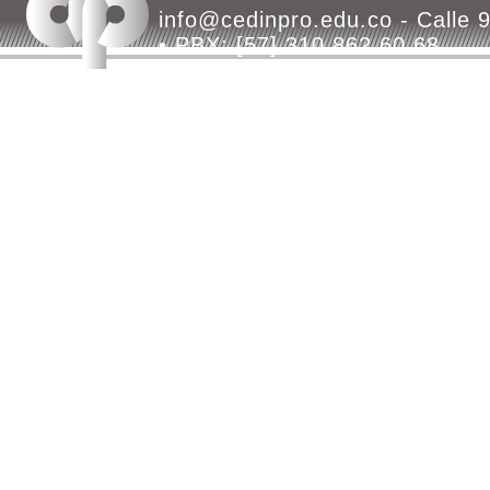
info@cedinpro.edu.co - Calle 9
• PBX: [57] 310 862 60 68
Bogotá - Colombia - Todos los d