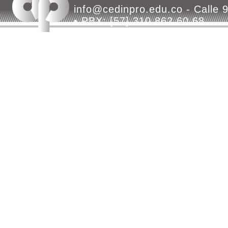
info@cedinpro.edu.co - Calle 9
• PBX: [57] 310 862 60 68
Bogotá - Colombia - Todos los d