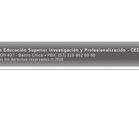
e Educación Superior Investigación y Profesionalización - C
 Off 407 - Barrio Chico • PBX: [57] 310 862 60 68
os los derechos reservados © 2026